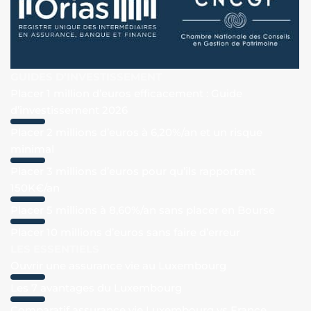
GUIDES D’INVESTISSEMENT
Placer 1 million d’euros efficacement : Guide
d’investissement 2026
Placer 2 millions d’euros à 6,20%/an et un risque
minimal
Placer 3 millions d’euros pour qu’ils rapportent
150K€/an
Placer 5 millions à 8,60%/an sans placer en Bourse
Placer 10 millions d’euros sans faire d’erreur
LES ESSENTIELS
Ouvrir une assurance vie au Luxembourg
Les 7 avantages du Luxembourg
Comparatif assurance vie Luxembourg vs France