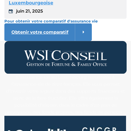
Luxembourgeoise
juin 21, 2025
Pour obtenir votre comparatif d'assurance vie
Obtenir votre comparatif
L’assurance-vie au Luxembourg ressemble à
l’assurance-vie de droit français. Elle vous permet
d’investir votre argent dans des supports financiers et
donc de le faire fructifier. Elle offre également la
possibilité d’allouer, dans le cadre d’un plan de
prévoyance, des fonds propres, des fonds de pension …