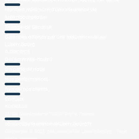
Montant minimum d’une assurance vie
luxembourgeoise
Triangle de Sécurité
Garanties offertes par une assurance vie au
Luxembourg
À PROPOS
Qui sommes-nous ?
On parle de nous
Nos performances
Avis de nos clients
Contact
ADRESSE
21, Bd Montmartre 75002 Paris, France
contact@assurancevieluxembourg.fr
Copyright © 2025 Assurance Vie Luxembourg – Tout
droits réservés