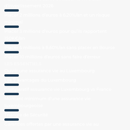
d’investissement 2026
Placer 2 millions d’euros à 6,20%/an et un risque
minimal
Placer 3 millions d’euros pour qu’ils rapportent
150K€/an
Placer 5 millions à 8,60%/an sans placer en Bourse
Placer 10 millions d’euros sans faire d’erreur
LES ESSENTIELS
Ouvrir une assurance vie au Luxembourg
Les 7 avantages du Luxembourg
Comparatif assurance vie Luxembourg vs France
Montant minimum d’une assurance vie
luxembourgeoise
Triangle de Sécurité
Garanties offertes par une assurance vie au