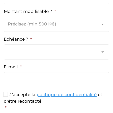
Montant mobilisable ?
*
Echéance ?
*
E-mail
*
R
J’accepte la
politique de confidentialité
et
G
d'être recontacté
P
*
D