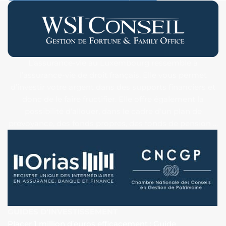
L’assurance-vie au Luxembourg ressemble à
l’assurance-vie de droit français. Elle vous permet
d’investir votre argent dans des supports financiers et
donc de le faire fructifier. Elle offre également la
possibilité d’allouer, dans le cadre d’un plan de
prévoyance, des fonds propres, des fonds de pension …
GUIDES D’INVESTISSEMENT
Placer 1 million d’euros efficacement : Guide