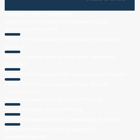
GUIDES D’INVESTISSEMENT
Placer 1 million d’euros efficacement : Guide
d’investissement 2026
Placer 2 millions d’euros à 6,20%/an et un risque
minimal
Placer 3 millions d’euros pour qu’ils rapportent
150K€/an
Placer 5 millions à 8,60%/an sans placer en Bourse
Placer 10 millions d’euros sans faire d’erreur
LES ESSENTIELS
Ouvrir une assurance vie au Luxembourg
Les 7 avantages du Luxembourg
Comparatif assurance vie Luxembourg vs France
Montant minimum d’une assurance vie
luxembourgeoise