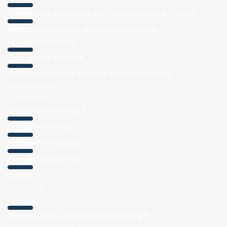
Comparatif assurance vie Luxembourg vs France
Montant minimum d’une assurance vie
luxembourgeoise
Triangle de Sécurité
Garanties offertes par une assurance vie au
Luxembourg
À PROPOS
Qui sommes-nous ?
On parle de nous
Nos performances
Avis de nos clients
Contact
ADRESSE
21, Bd Montmartre 75002 Paris, France
contact@assurancevieluxembourg.fr