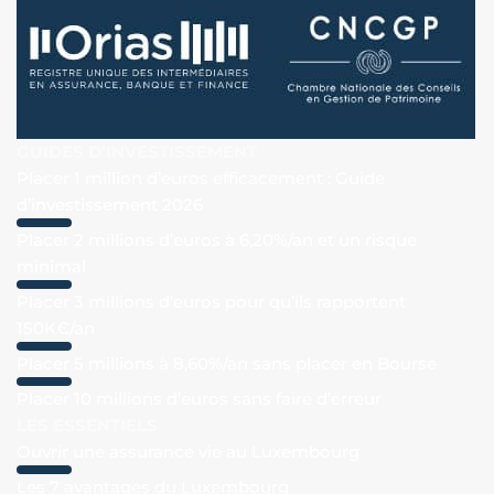
GUIDES D’INVESTISSEMENT
Placer 1 million d’euros efficacement : Guide
d’investissement 2026
Placer 2 millions d’euros à 6,20%/an et un risque
minimal
Placer 3 millions d’euros pour qu’ils rapportent
150K€/an
Placer 5 millions à 8,60%/an sans placer en Bourse
Placer 10 millions d’euros sans faire d’erreur
LES ESSENTIELS
Ouvrir une assurance vie au Luxembourg
Les 7 avantages du Luxembourg