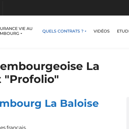
SURANCE VIE AU
QUELS CONTRATS ?
VIDÉOS
ETUD
EMBOURG
xembourgeoise La
t "Profolio"
embourg La Baloise
es français.