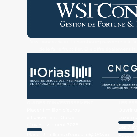
L’assurance-vie au Luxembourg ressemble à l’ass
de le faire fructifier. Elle offre également
GUIDES D’INVESTISSEMENT
LES ES
Placer 1 million d’euros
Ouvrir 
efficacement : Guide
Luxemb
d’investissement 2026
Les 7 a
Placer 2 millions d’euros à 6,20%/an
Compara