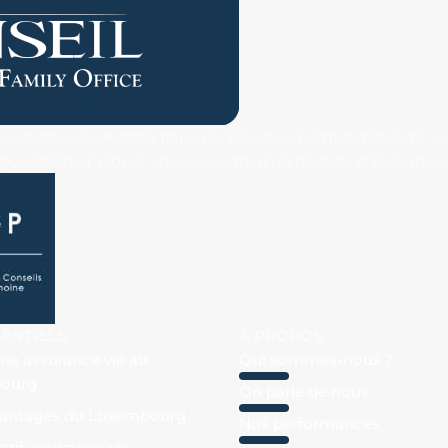
urance-vie de droit français. Elle vous permet d’investir v
 la possibilité d’allouer, dans le cadre d’un plan de prévoyan
SENTIELS
À PROPOS
une assurance vie au
Qui sommes-nous ?
ourg
On parle de nous
vantages du Luxembourg
Nos performances
tif assurance vie