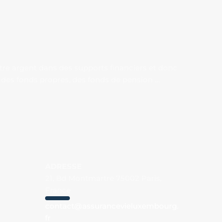
otre argent dans des supports financiers et donc
ce, des fonds propres, des fonds de pension …
ADRESSE
21, Bd Montmartre 75002 Paris,
France
contact@assurancevieluxembourg.
fr