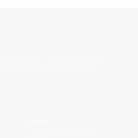
otre argent dans des supports financiers et donc
ce, des fonds propres, des fonds de pension …
ADRESSE
21, Bd Montmartre 75002 Paris,
France