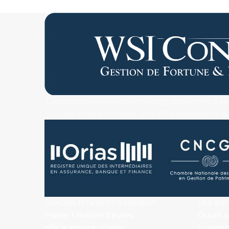
L’assurance-vie au Luxembourg ressemble à l’ass
de le faire fructifier. Elle offre également
GUIDES D’INVESTISSEMENT
LES ES
Placer 1 million d’euros
Ouvrir 
efficacement : Guide
Luxemb