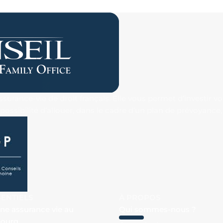
urance-vie de droit français. Elle vous permet d’investir v
 la possibilité d’allouer, dans le cadre d’un plan de prévoyan
SENTIELS
À PROPOS
une assurance vie au
Qui sommes-nous ?
ourg