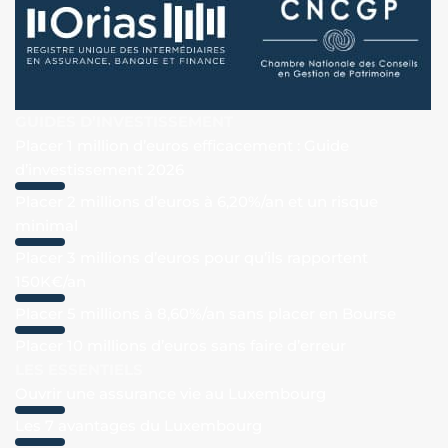
GUIDES D’INVESTISSEMENT
Placer 1 million d’euros efficacement : Guide
d’investissement 2026
Placer 2 millions d’euros à 6,20%/an et un risque
minimal
Placer 3 millions d’euros pour qu’ils rapportent
150K€/an
Placer 5 millions à 8,60%/an sans placer en Bourse
Placer 10 millions d’euros sans faire d’erreur
LES ESSENTIELS
Ouvrir une assurance vie au Luxembourg
Les 7 avantages du Luxembourg