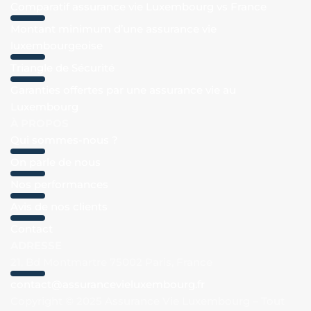
Comparatif assurance vie Luxembourg vs France
Montant minimum d’une assurance vie
luxembourgeoise
Triangle de Sécurité
Garanties offertes par une assurance vie au
Luxembourg
À PROPOS
Qui sommes-nous ?
On parle de nous
Nos performances
Avis de nos clients
Contact
ADRESSE
21, Bd Montmartre 75002 Paris, France
contact@assurancevieluxembourg.fr
Copyright © 2025 Assurance Vie Luxembourg – Tout