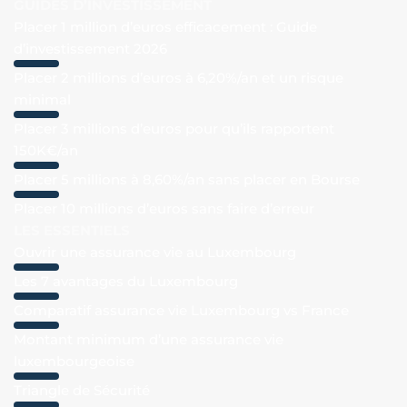
GUIDES D’INVESTISSEMENT
Placer 1 million d’euros efficacement : Guide
d’investissement 2026
Placer 2 millions d’euros à 6,20%/an et un risque
minimal
Placer 3 millions d’euros pour qu’ils rapportent
150K€/an
Placer 5 millions à 8,60%/an sans placer en Bourse
Placer 10 millions d’euros sans faire d’erreur
LES ESSENTIELS
Ouvrir une assurance vie au Luxembourg
Les 7 avantages du Luxembourg
Comparatif assurance vie Luxembourg vs France
Montant minimum d’une assurance vie
luxembourgeoise
Triangle de Sécurité