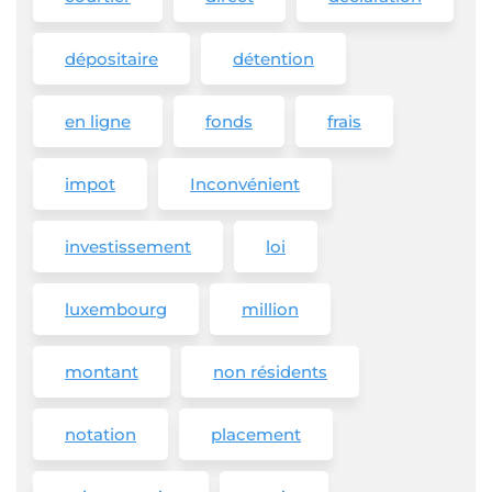
dépositaire
détention
en ligne
fonds
frais
impot
Inconvénient
investissement
loi
luxembourg
million
montant
non résidents
notation
placement