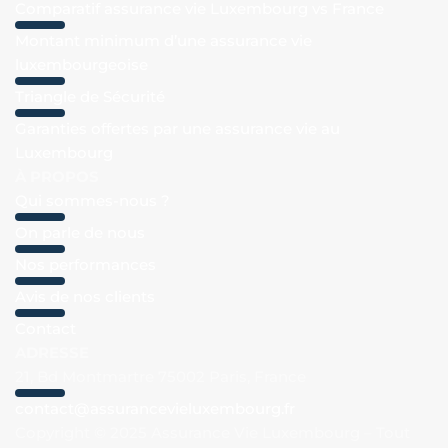
Comparatif assurance vie Luxembourg vs France
Montant minimum d’une assurance vie
luxembourgeoise
Triangle de Sécurité
Garanties offertes par une assurance vie au
Luxembourg
À PROPOS
Qui sommes-nous ?
On parle de nous
Nos performances
Avis de nos clients
Contact
ADRESSE
21, Bd Montmartre 75002 Paris, France
contact@assurancevieluxembourg.fr
Copyright © 2025 Assurance Vie Luxembourg – Tout