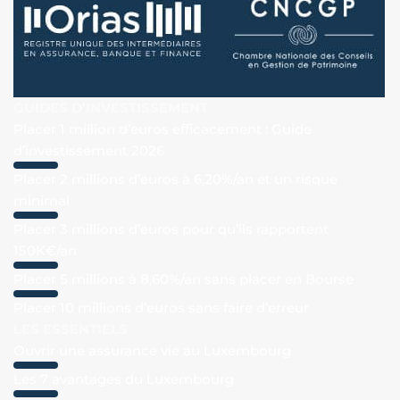
GUIDES D’INVESTISSEMENT
Placer 1 million d’euros efficacement : Guide
d’investissement 2026
Placer 2 millions d’euros à 6,20%/an et un risque
minimal
Placer 3 millions d’euros pour qu’ils rapportent
150K€/an
Placer 5 millions à 8,60%/an sans placer en Bourse
Placer 10 millions d’euros sans faire d’erreur
LES ESSENTIELS
Ouvrir une assurance vie au Luxembourg
Les 7 avantages du Luxembourg